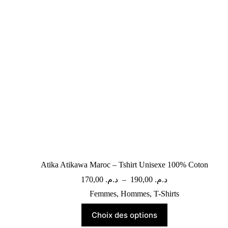
Atika Atikawa Maroc – Tshirt Unisexe 100% Coton
170,00
د.م.
–
190,00
د.م.
Femmes
,
Hommes
,
T-Shirts
Choix des options