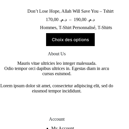
Don’t Lose Hope, Allah Will Save You – Tshirt
170,00
د.م.
–
190,00
د.م.
Hommes
,
T-Shirt Personnalisé
,
T-Shirts
Choix des options
About Us
Mauris vitae ultricies leo integer malesuada.
Odio tempor orci dapibus ultrices in. Egestas diam in arcu
cursus euismod.
Lorem ipsum dolor sit amet, consectetur adipiscing elit, sed do
eiusmod tempor incididunt.
Account
My Account