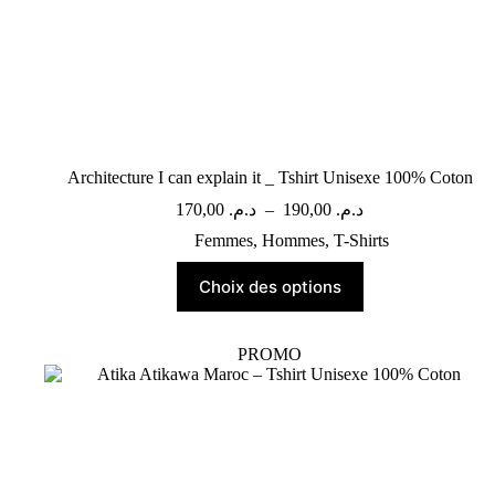
Architecture I can explain it _ Tshirt Unisexe 100% Coton
170,00
د.م.
–
190,00
د.م.
Femmes
,
Hommes
,
T-Shirts
Choix des options
PROMO