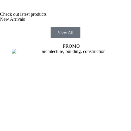
i
l
*
Check out latest products
New Arrivals
View All
PROMO