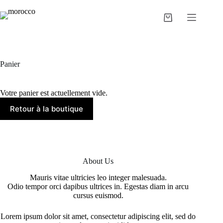
Passer
au
Panier
contenu
d’achat
Panier
Votre panier est actuellement vide.
Retour à la boutique
About Us
Mauris vitae ultricies leo integer malesuada.
Odio tempor orci dapibus ultrices in. Egestas diam in arcu
cursus euismod.
Lorem ipsum dolor sit amet, consectetur adipiscing elit, sed do