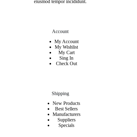
eiusmod tempor incididunt.
Account
My Account
My Wishlist
My Cart
Sing In
Check Out
Shipping
New Products
Best Sellers
Manufacturers
Suppliers
Specials